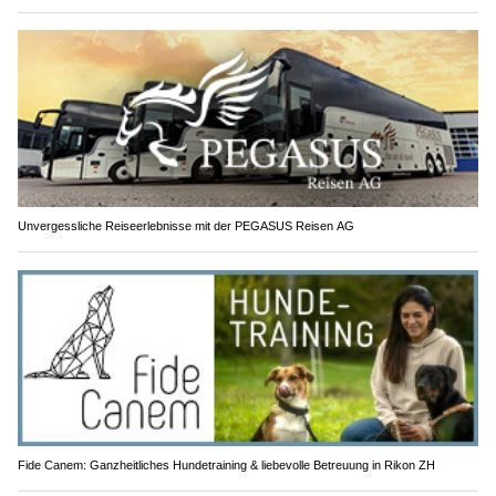
Unvergessliche Reiseerlebnisse mit der PEGASUS Reisen AG
Fide Canem: Ganzheitliches Hundetraining & liebevolle Betreuung in Rikon ZH