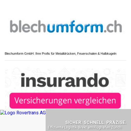
Blechumform GmbH: Ihre Profis für Metalldrücken, Feuerschalen & Halbkugeln
insurando.ch: Passende Versicherungen finden – einfach und transparent