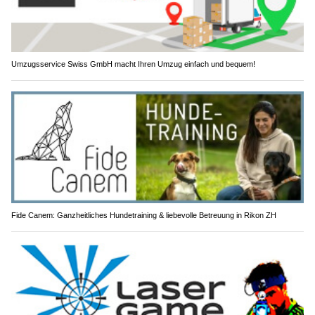
Umzugsservice Swiss GmbH macht Ihren Umzug einfach und bequem!
Fide Canem: Ganzheitliches Hundetraining & liebevolle Betreuung in Rikon ZH