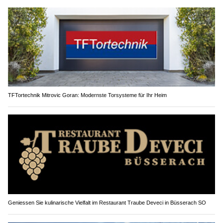
TFTortechnik Mitrovic Goran: Modernste Torsysteme für Ihr Heim
Geniessen Sie kulinarische Vielfalt im Restaurant Traube Deveci in Büsserach SO