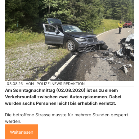
Sicher von A nach B – mit den Logistiklösungen der Rovertrans AG
Ennetbühl SG: Heftiger Frontalunfall – Kleinkind
(2) und Bub (5) unter den Verletzten
03.08.26
VON
POLIZEI.NEWS REDAKTION