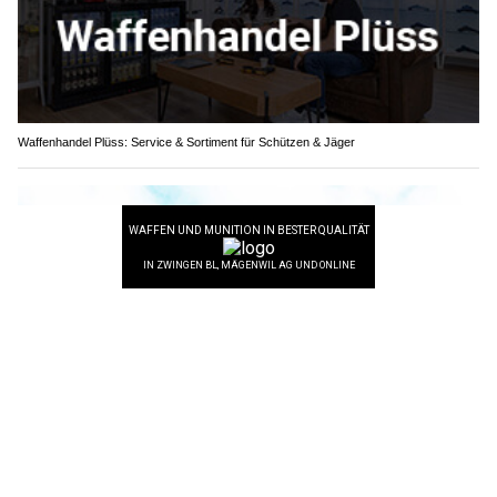
Von der Glasfassade bis zum Treppenhaus – HuuSWaRT36 Renate Mächler GmbH
reinigt
Waffenhandel Plüss: Service & Sortiment für Schützen & Jäger