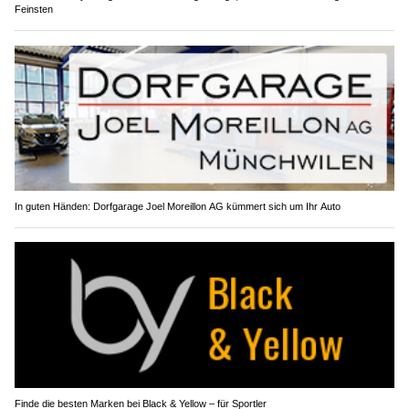
Carisma BeautyLounge Lachen SZ – Nageldesign, Kosmetik und Massage vom
Feinsten
In guten Händen: Dorfgarage Joel Moreillon AG kümmert sich um Ihr Auto