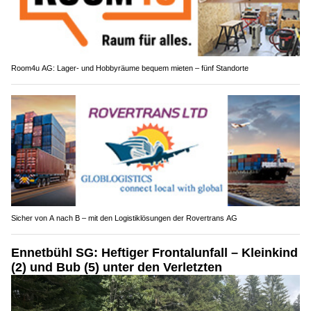
JGP Group GmbH: Ihr Partner für Gebäudesanierung in der Schweiz
Room4u AG: Lager- und Hobbyräume bequem mieten – fünf Standorte