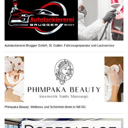
Autolackiererei Brugger GmbH, St. Gallen: Fahrzeugreparatur und Lackservice
Phimpaka Beauty: Wellness und Schönheit direkt in Wil SG