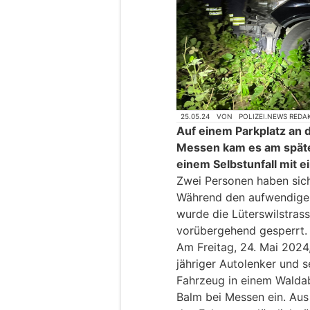
25.05.24
VON
POLIZEI.NEWS REDA
Auf einem Parkplatz an d
Messen kam es am späte
einem Selbstunfall mit 
Zwei Personen haben sic
Während den aufwendigen
wurde die Lüterswilstras
vorübergehend gesperrt.
Am Freitag, 24. Mai 2024
jähriger Autolenker und s
Fahrzeug in einem Waldab
Balm bei Messen ein. Aus