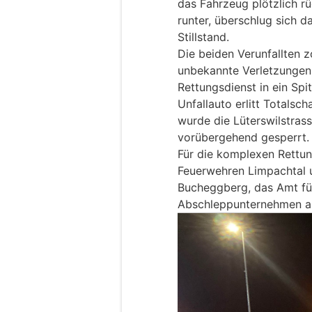
das Fahrzeug plötzlich rü
runter, überschlug sich d
Stillstand.
Die beiden Verunfallten 
unbekannte Verletzungen 
Rettungsdienst in ein Spi
Unfallauto erlitt Totalsc
wurde die Lüterswilstras
vorübergehend gesperrt.
Für die komplexen Rettu
Feuerwehren Limpachtal u
Bucheggberg, das Amt für
Abschleppunternehmen a