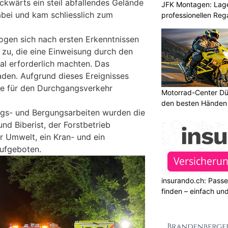
ckwärts ein steil abfallendes Gelände
JFK Montagen: Lage
abei und kam schliesslich zum
professionellen Re
zogen sich nach ersten Erkenntnissen
zu, die eine Einweisung durch den
tal erforderlich machten. Das
haden. Aufgrund dieses Ereignisses
se für den Durchgangsverkehr
Motorrad-Center Düb
den besten Händen 
ngs- und Bergungsarbeiten wurden die
nd Biberist, der Forstbetrieb
 Umwelt, ein Kran- und ein
ufgeboten.
insurando.ch: Pass
finden – einfach un