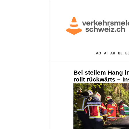
AG
AI
AR
BE
B
Bei steilem Hang 
rollt rückwärts – I