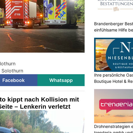
Brandenberger Best
einfühlsame Hilfe be
lothurn
i Solothurn
Ihre persönliche O
Facebook
Whatsapp
Boutique Hotel & Re
o kippt nach Kollision mit
eite – Lenkerin verletzt
Drohnenstrategien e
trenderia gmbh und 