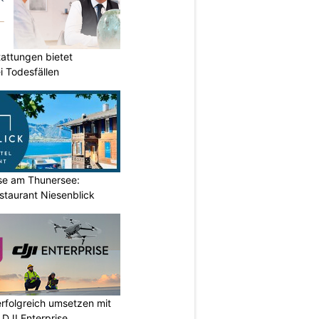
attungen bietet
i Todesfällen
ase am Thunersee:
staurant Niesenblick
rfolgreich umsetzen mit
DJI Enterprise