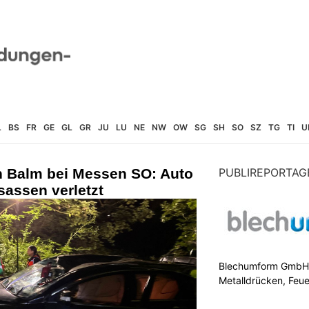
L
BS
FR
GE
GL
GR
JU
LU
NE
NW
OW
SG
SH
SO
SZ
TG
TI
U
in Balm bei Messen SO: Auto
PUBLIREPORTAG
nsassen verletzt
Blechumform GmbH: I
Metalldrücken, Feu