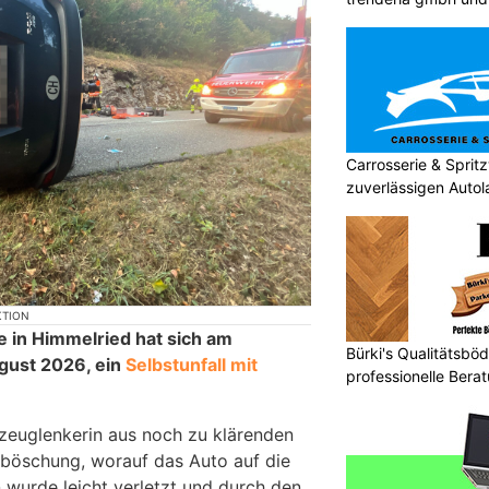
Carrosserie & Spri
zuverlässigen Autol
KTION
e in Himmelried hat sich am
Bürki's Qualitätsbö
gust 2026, ein
Selbstunfall mit
professionelle Ber
rzeuglenkerin aus noch zu klärenden
nböschung, worauf das Auto auf die
n wurde leicht verletzt und durch den