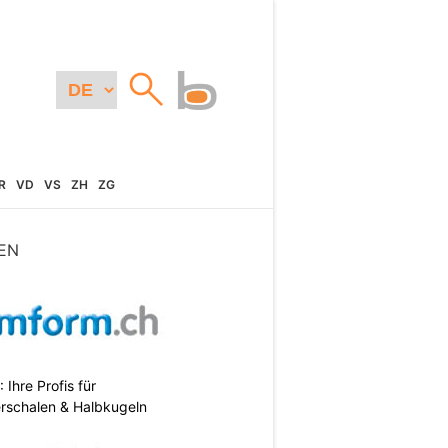
R
VD
VS
ZH
ZG
EN
hre Profis für
erschalen & Halbkugeln