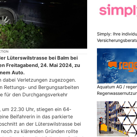
Simply: Ihre indivi
Versicherungsberat
KTION
er Lüterswilstrasse bei Balm bei
n Freitagabend, 24. Mai 2024, zu
einem Auto.
h dabei Verletzungen zugezogen.
Aquatum AG / regenf
 Rettungs- und Bergungsarbeiten
Regenwassernutzu
se für den Durchgangsverkehr
, um 22.30 Uhr, stiegen ein 64-
eine Beifahrerin in das parkierte
schnitt an der Lüterswilstrasse bei
 noch zu klärenden Gründen rollte