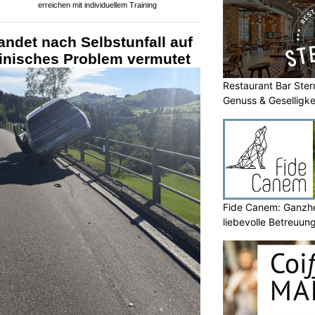
erreichen mit individuellem Training
andet nach Selbstunfall auf
zinisches Problem vermutet
Restaurant Bar Stern
Genuss & Geselligke
Fide Canem: Ganzhe
liebevolle Betreuun