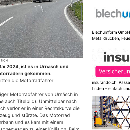
Blechumform GmbH: I
Metalldrücken, Feu
KTION
ai 2024, ist es in Urnäsch und
Motorrädern gekommen.
litten die Motorradfahrer
insurando.ch: Pass
finden – einfach un
riger Motorradfahrer von Urnäsch in
e auch Titelbild). Unmittelbar nach
h verlor er in einer Rechtskurve die
rzeug und stürzte. Das Motorrad
ahrbahn und es kam mit einem
nenwagen zu einer Kollision. Beim