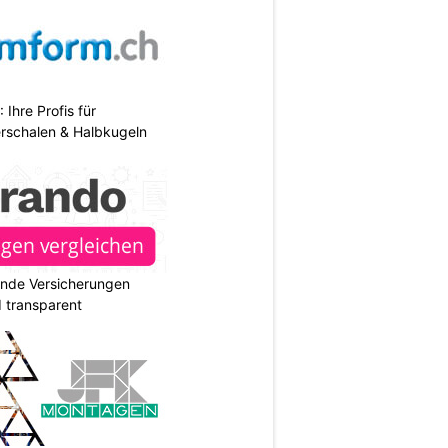
hre Profis für
erschalen & Halbkugeln
ende Versicherungen
d transparent