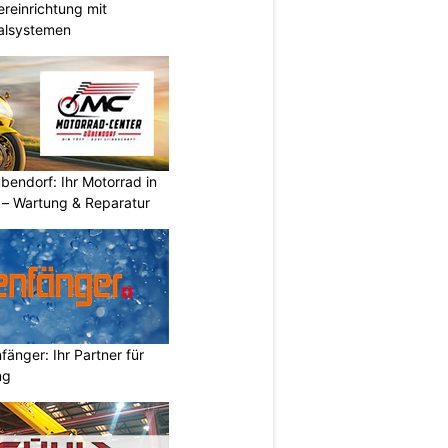
reinrichtung mit
galsystemen
endorf: Ihr Motorrad in
– Wartung & Reparatur
änger: Ihr Partner für
ng