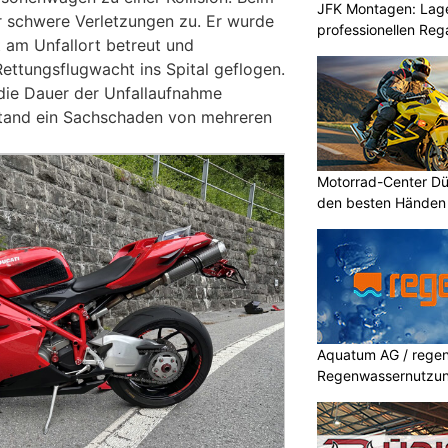
JFK Montagen: Lage
r schwere Verletzungen zu. Er wurde
professionellen Re
 am Unfallort betreut und
ettungsflugwacht ins Spital geflogen.
die Dauer der Unfallaufnahme
stand ein Sachschaden von mehreren
Motorrad-Center Düb
den besten Händen 
Aquatum AG / regenf
Regenwassernutzu