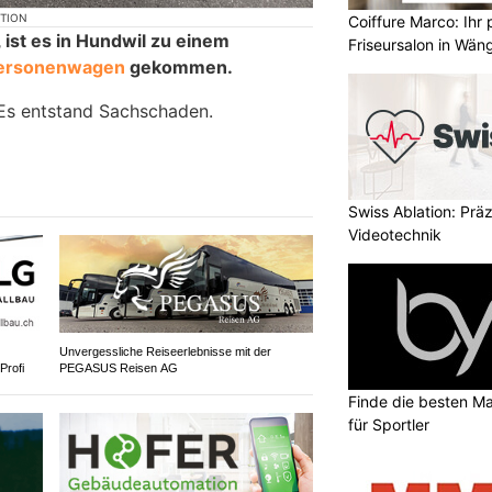
KTION
Coiffure Marco: Ihr 
, ist es in Hundwil zu einem
Friseursalon in Wän
 Personenwagen
gekommen.
 Es entstand Sachschaden.
Swiss Ablation: Prä
Videotechnik
Unvergessliche Reiseerlebnisse mit der
Profi
PEGASUS Reisen AG
Finde die besten Ma
für Sportler