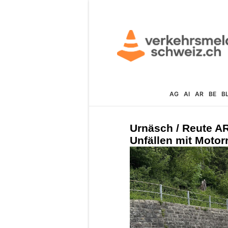
AG
AI
AR
BE
B
Urnäsch / Reute A
Unfällen mit Motorr