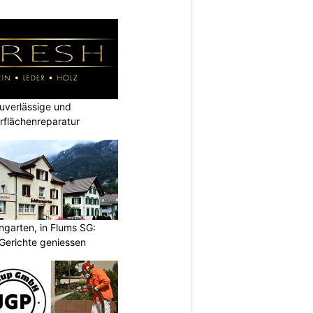
verlässige und
rflächenreparatur
garten, in Flums SG:
Gerichte geniessen