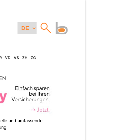
R
VD
VS
ZH
ZG
EN
duelle und umfassende
ung