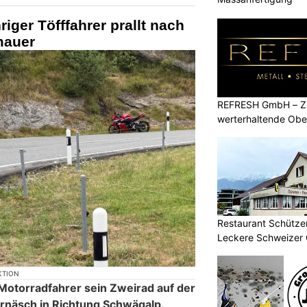
iger Töfffahrer prallt nach
mauer
REFRESH GmbH – Zu
werterhaltende Obe
Restaurant Schützen
Leckere Schweizer 
KTION
 Motorradfahrer sein Zweirad auf der
rnäsch in Richtung Schwägalp.