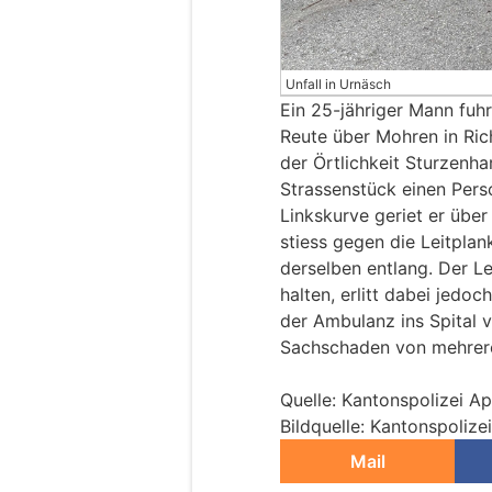
Unfall in Urnäsch
Ein 25-jähriger Mann fuh
Reute über Mohren in Ric
der Örtlichkeit Sturzenh
Strassenstück einen Per
Linkskurve geriet er über
stiess gegen die Leitplan
derselben entlang. Der L
halten, erlitt dabei jedoc
der Ambulanz ins Spital v
Sachschaden von mehrer
Quelle: Kantonspolizei A
Bildquelle: Kantonspoliz
Mail