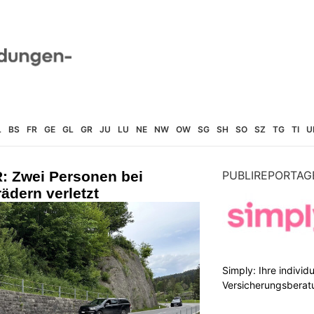
L
BS
FR
GE
GL
GR
JU
LU
NE
NW
OW
SG
SH
SO
SZ
TG
TI
U
R: Zwei Personen bei
PUBLIREPORTAG
ädern verletzt
Simply: Ihre indivi
Versicherungsberat