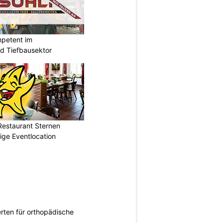
mpetent im
nd Tiefbausektor
Restaurant Sternen
tige Eventlocation
rten für orthopädische