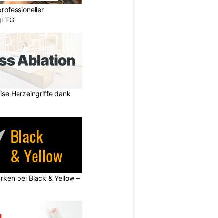
professioneller
gi TG
zise Herzeingriffe dank
rken bei Black & Yellow –