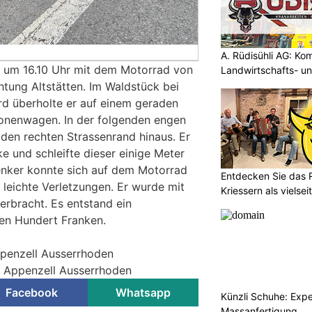
A. Rüdisühli AG: Ko
r um 16.10 Uhr mit dem Motorrad von
Landwirtschafts- u
htung Altstätten. Im Waldstück bei
ard überholte er auf einem geraden
sonenwagen. In der folgenden engen
 den rechten Strassenrand hinaus. Er
ke und schleifte dieser einige Meter
enker konnte sich auf dem Motorrad
Entdecken Sie das 
h leichte Verletzungen. Er wurde mit
Kriessern als vielsei
erbracht. Es entstand ein
en Hundert Franken.
ppenzell Ausserrhoden
ei Appenzell Ausserrhoden
Facebook
Whatsapp
Künzli Schuhe: Expe
Massanfertigung