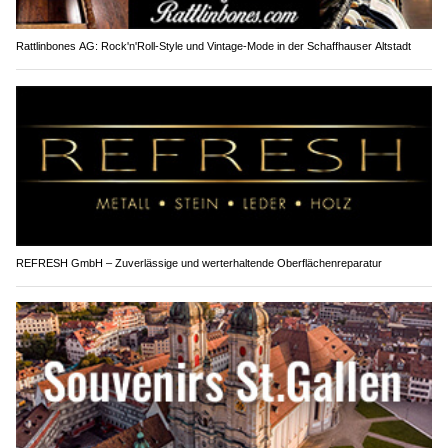
Rattlinbones AG: Rock'n'Roll-Style und Vintage-Mode in der Schaffhauser Altstadt
REFRESH GmbH – Zuverlässige und werterhaltende Oberflächenreparatur