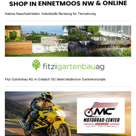
Halona Naturfutterladen: Individuelle Beratung für Tiernahrung
Fitzi Gartenbau AG in Goldach SG bietet biodiverse Gartenkonzepte