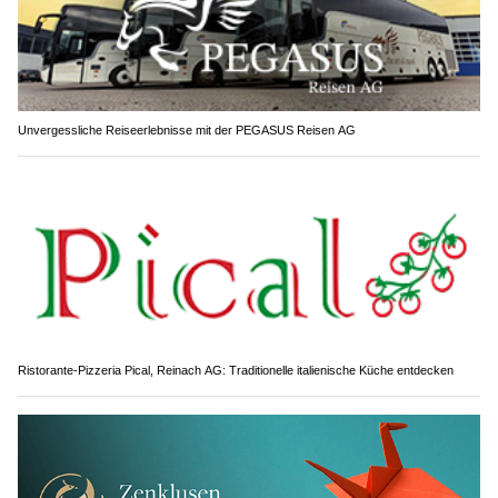
Unvergessliche Reiseerlebnisse mit der PEGASUS Reisen AG
Ristorante-Pizzeria Pical, Reinach AG: Traditionelle italienische Küche entdecken