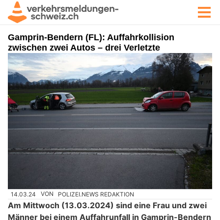
Gamprin-Bendern (FL): Auffahrkollision
zwischen zwei Autos – drei Verletzte
14.03.24
VON
POLIZEI.NEWS REDAKTION
Am Mittwoch (13.03.2024) sind eine Frau und zwei
Männer bei einem Auffahrunfall in Gamprin-Bendern