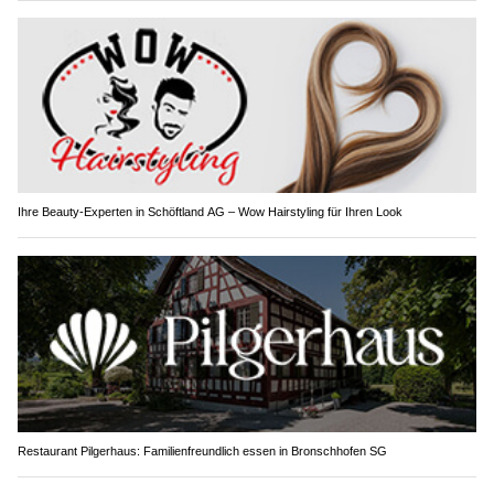
Ihre Beauty-Experten in Schöftland AG – Wow Hairstyling für Ihren Look
Restaurant Pilgerhaus: Familienfreundlich essen in Bronschhofen SG