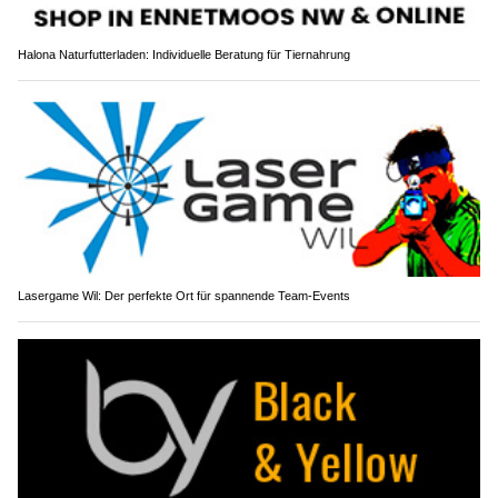
Halona Naturfutterladen: Individuelle Beratung für Tiernahrung
Lasergame Wil: Der perfekte Ort für spannende Team-Events