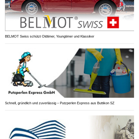
BELMOT Swiss schützt Oldtimer, Youngtimer und Klassiker
Schnell, gründlich und zuverlässig – Putzperlen Express aus Buttikon SZ