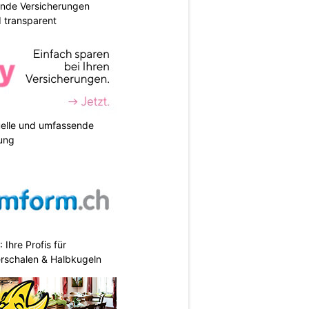
ende Versicherungen
d transparent
duelle und umfassende
ung
hre Profis für
erschalen & Halbkugeln