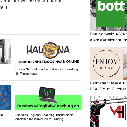
t. Bei ihm wurde ein zu hoher
llt.
Bott Schweiz AG: R
Werkstatteinrichtun
Arbeitsplätze
Halona Naturfutterladen: Individuelle Beratung
für Tiernahrung
Permanent Make-up
BEAUTY im Zürcher
für
Business Englisch Coaching: Karriereziele
erreichen mit individuellem Training