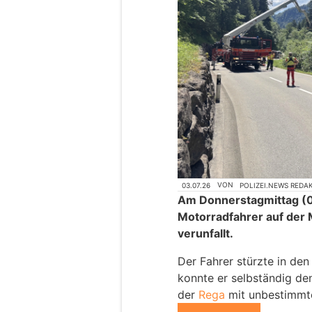
03.07.26
VON
POLIZEI.NEWS REDA
Am Donnerstagmittag (02
Motorradfahrer auf der 
verunfallt.
Der Fahrer stürzte in de
konnte er selbständig de
der
Rega
mit unbestimmte