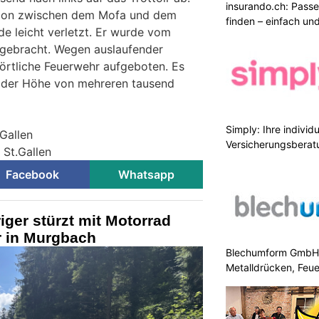
insurando.ch: Pass
ision zwischen dem Mofa und dem
finden – einfach un
de leicht verletzt. Er wurde vom
l gebracht. Wegen auslaufender
 örtliche Feuerwehr aufgeboten. Es
 der Höhe von mehreren tausend
Simply: Ihre indivi
.Gallen
Versicherungsberat
 St.Gallen
Facebook
Whatsapp
iger stürzt mit Motorrad
 in Murgbach
Blechumform GmbH: I
Metalldrücken, Feu