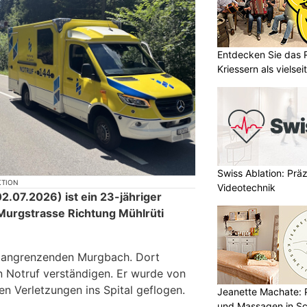
Entdecken Sie das 
Kriessern als vielsei
Swiss Ablation: Prä
KTION
Videotechnik
.07.2026) ist ein 23-jähriger
Murgstrasse Richtung Mühlrüti
n angrenzenden Murgbach. Dort
n Notruf verständigen. Er wurde von
n Verletzungen ins Spital geflogen.
Jeanette Machate: P
und Massagen in Sc