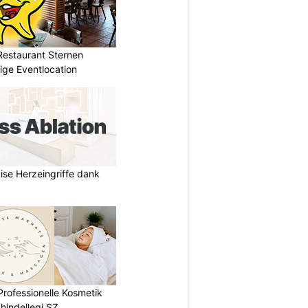
Restaurant Sternen
tige Eventlocation
zise Herzeingriffe dank
rofessionelle Kosmetik
hindellegi SZ