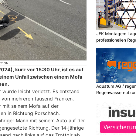
JFK Montagen: Lage
professionellen Re
KTION
24), kurz vor 15:30 Uhr, ist es auf
 einem Unfall zwischen einem Mofa
men.
Aquatum AG / regenf
 wurde leicht verletzt. Es entstand
Regenwassernutzu
 von mehreren tausend Franken.
r mit seinem Mofa auf der
en in Richtung Rorschach.
jähriger Mann mit seinem Auto auf der
gengesetzte Richtung. Der 14-jährige
end nach links auf das Trottoir ab.