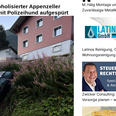
M. Hälg Montage u
holisierter Appenzeller
Zuverlässige Metall
mit Polizeihund aufgespürt
Latinos Reinigung, 
Wohnungsreinigung
Zwicker Consulting:
Vorsorge planen – w