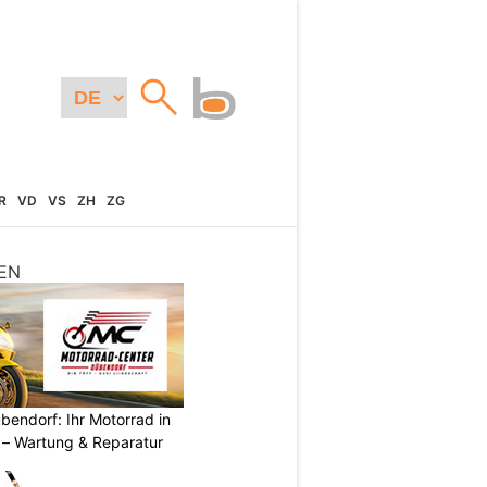
R
VD
VS
ZH
ZG
EN
endorf: Ihr Motorrad in
– Wartung & Reparatur