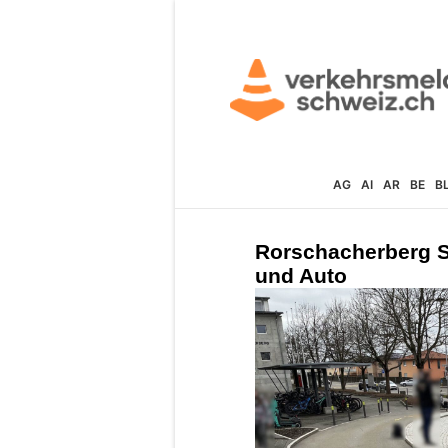
AG
AI
AR
BE
B
Rorschacherberg S
und Auto