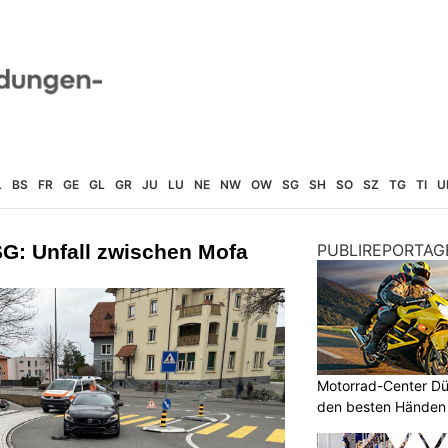
L
BS
FR
GE
GL
GR
JU
LU
NE
NW
OW
SG
SH
SO
SZ
TG
TI
U
G: Unfall zwischen Mofa
PUBLIREPORTAG
Motorrad-Center Düb
den besten Händen 