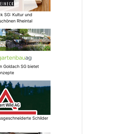
k SG: Kultur und
chönen Rheintal
in Goldach SG bietet
onzepte
ssgeschneiderte Schilder