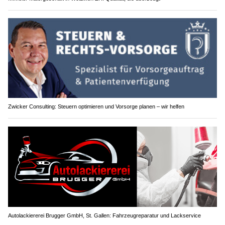
Zwicker Consulting: Steuern optimieren und Vorsorge planen – wir helfen
Autolackiererei Brugger GmbH, St. Gallen: Fahrzeugreparatur und Lackservice