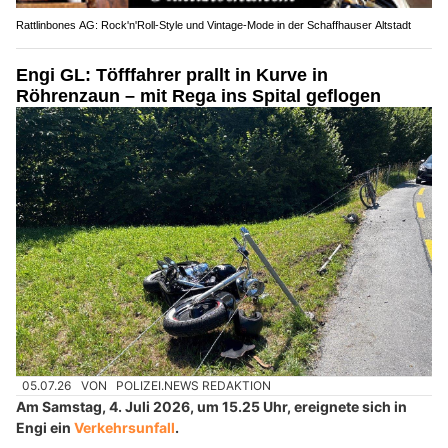
Rattlinbones AG: Rock'n'Roll-Style und Vintage-Mode in der Schaffhauser Altstadt
Engi GL: Töfffahrer prallt in Kurve in
Röhrenzaun – mit Rega ins Spital geflogen
05.07.26
VON
POLIZEI.NEWS REDAKTION
Am Samstag, 4. Juli 2026, um 15.25 Uhr, ereignete sich in
Engi ein
Verkehrsunfall
.