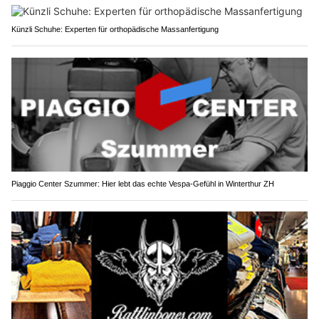
Künzli Schuhe: Experten für orthopädische Massanfertigung
Piaggio Center Szummer: Hier lebt das echte Vespa-Gefühl in Winterthur ZH