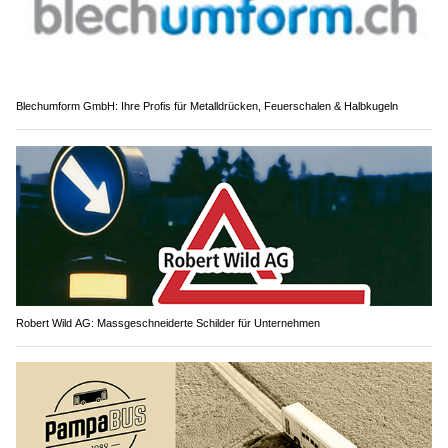
Blechumform GmbH: Ihre Profis für Metalldrücken, Feuerschalen & Halbkugeln
Robert Wild AG: Massgeschneiderte Schilder für Unternehmen