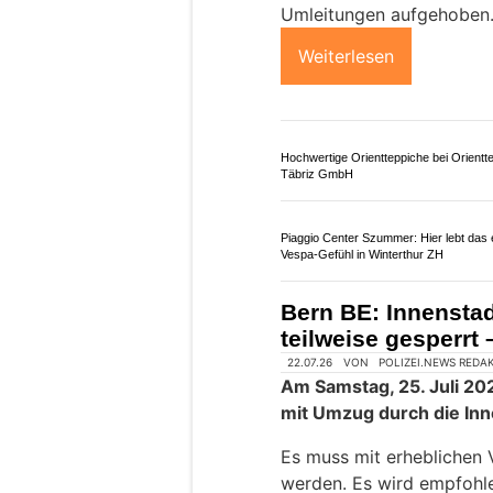
Room4u AG: Lager- und Hobbyräume 
mieten – fünf Standorte
Laupen BE: Uferwe
dreijähriger Bauzei