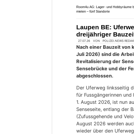
August für elf Wochen g
Der Verkehr von Spiez in
Kantonsstrasse umgeleite
werden Verkehrsdienste ei
Verkehrsbeziehungen bei
der Sperrung nicht betrof
Weiterlesen
MDL Events Laser Dream Lüscher:
Atemberaubende Lasershows für beso
Anlässe