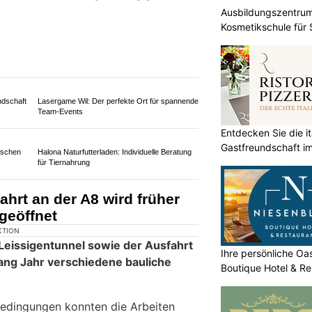
KTION
Ausbildungszentrum
knapp drei Jahren (August 2023 bis
Kosmetikschule für
eiten am Hochwasserschutz und der
se im Bereich zwischen der
rienhaussiedlung Noflen
der Sense wurde bereits im März 2026
 Fussgänger freigegeben. Ab Samstag,
Entdecken Sie die it
auch der Uferweg auf der rechten
Gastfreundschaft im
Bahnstrecke, für den Langsamverkehr
fahrende) wieder offen. Ab Anfang
h die Wanderwege und Velorouten
 geführt und die grossräumigen
.
Ihre persönliche O
Boutique Hotel & Re