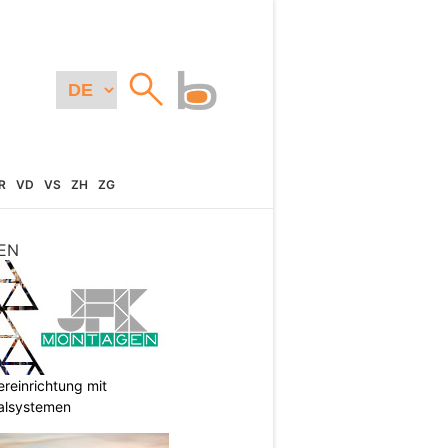
R
VD
VS
ZH
ZG
EN
reinrichtung mit
galsystemen