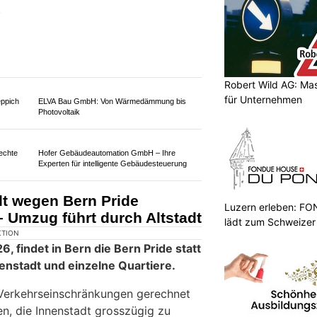
bequem
Daka Reinigungen GmbH: Sauberkeit für Büros
im Berner Oberland garantiert
Robert Wild AG: Ma
ge an der Sense nach
für Unternehmen
t wieder vollständig offen
Luzern erleben: 
lädt zum Schweizer