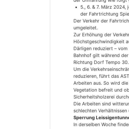
der Umfahrung wie folgt 
5., 6. & 7. März 2024,
der Fahrtrichtung Spi
Der Verkehr der Fahrtric
umgeleitet.
Zur Erhöhung der Verkehr
Höchstgeschwindigkeit a
Därligen reduziert – vom
Bahnhof gilt während de
Richtung Dorf Tempo 30.
Um die Verkehrseinschrä
reduzieren, führt das AS
Arbeiten aus. So wird di
Vegetation befreit und o
Sicherheitsholzerei durch
Die Arbeiten sind witter
schlechten Verhältnisse
Sperrung Leissigentunn
In derselben Woche finde