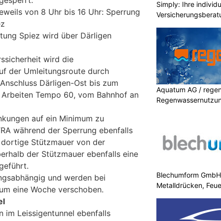
gesperrt:
Simply: Ihre indivi
 jeweils von 8 Uhr bis 16 Uhr: Sperrung
Versicherungsberat
ez
htung Spiez wird über Därligen
ssicherheit wird die
uf der Umleitungsroute durch
 Anschluss Därligen-Ost bis zum
Aquatum AG / regenf
r Arbeiten Tempo 60, vom Bahnhof an
Regenwassernutzu
nkungen auf ein Minimum zu
TRA während der Sperrung ebenfalls
e dortige Stützmauer von der
berhalb der Stützmauer ebenfalls eine
geführt.
Blechumform GmbH: I
ungsabhängig und werden bei
Metalldrücken, Feu
n um eine Woche verschoben.
el
n im Leissigentunnel ebenfalls