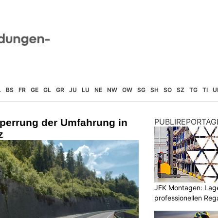
L
BS
FR
GE
GL
GR
JU
LU
NE
NW
OW
SG
SH
SO
SZ
TG
TI
U
Sperrung der Umfahrung in
PUBLIREPORTAG
z
JFK Montagen: Lage
professionellen Re