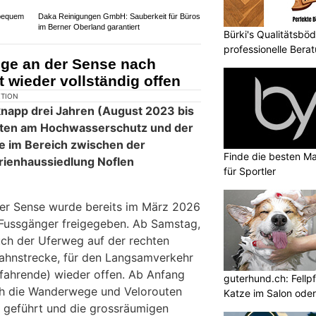
esperrt.
 Fahrtrichtung Wimmis wird über die
Bürki's Qualitätsbö
t. An den neuralgischen Stellen
professionelle Ber
ngesetzt. Die restlichen
 der Verzweigung Lattigen sind von
fen.
Finde die besten Ma
für Sportler
Alles für Sportschützen: Munitionsdepot.ch in
ndere
Mägenwil AG & Zwingen BL
guterhund.ch: Fellp
Katze im Salon ode