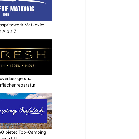
ospritzwerk Matkovic:
 A bis Z
verlässige und
rflächenreparatur
AG bietet Top-Camping
Mosen LU