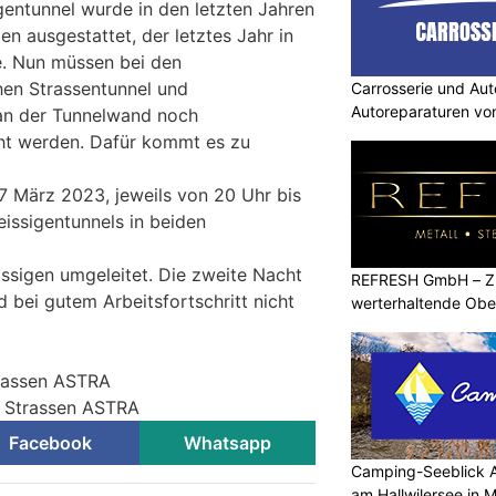
igentunnel wurde in den letzten Jahren
en ausgestattet, der letztes Jahr in
. Nun müssen bei den
en Strassentunnel und
Carrosserie und Aut
Autoreparaturen von
 an der Tunnelwand noch
ht werden. Dafür kommt es zu
.7 März 2023, jeweils von 20 Uhr bis
eissigentunnels in beiden
issigen umgeleitet. Die zweite Nacht
REFRESH GmbH – Zu
d bei gutem Arbeitsfortschritt nicht
werterhaltende Obe
trassen ASTRA
r Strassen ASTRA
Facebook
Whatsapp
Camping-Seeblick 
am Hallwilersee in 