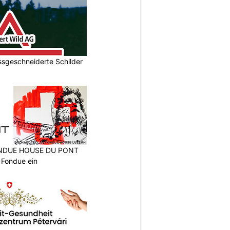
ssgeschneiderte Schilder
FONDUE HOUSE DU PONT
 Fondue ein