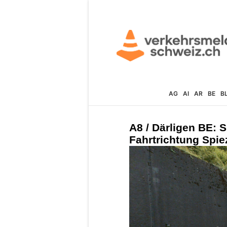
AG
AI
AR
BE
B
A8 / Därligen BE: 
Fahrtrichtung Spie