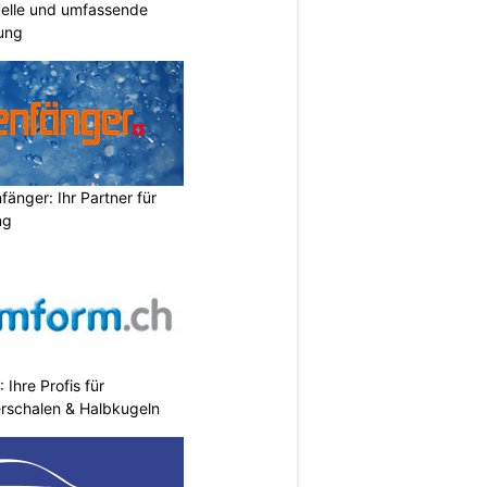
duelle und umfassende
ung
änger: Ihr Partner für
ng
hre Profis für
erschalen & Halbkugeln