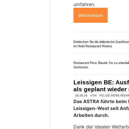
27.07.26
VON
POLIZEI.NEWS REDA
Nach einer Bauzeit von 
Juli 2026) sind die Arb
Revitalisierung der Sen
Sensebrücke und der Fe
abgeschlossen.
Der Uferweg linksseitig 
für Fussgängerinnen und
1. August 2026, ist nun 
Senseseite, entlang der 
(Zufussgehende und Velo
August 2026 werden auc
wieder über den Uferweg
Umleitungen aufgehoben
Weiterlesen