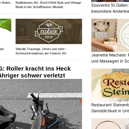
 finden
Rattlinbones AG: Rock'n'Roll-Style und Vintage-
Souvenirs St.Gallen
Mode in der Schaffhauser Altstadt
besondere Andenke
bei
Stilvolle Trauringe, Uhren und mehr –
Schmuckkreationen der Federer AG
Jeanette Machate: P
und Massagen in Sc
G: Roller kracht ins Heck
ähriger schwer verletzt
Restaurant Steinen
Gemütlichkeit in Un