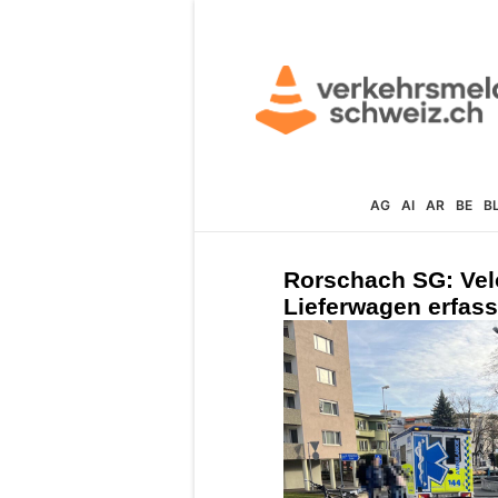
AG
AI
AR
BE
B
Rorschach SG: Velo
Lieferwagen erfass