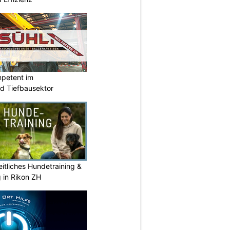
mpetent im
nd Tiefbausektor
itliches Hundetraining &
g in Rikon ZH