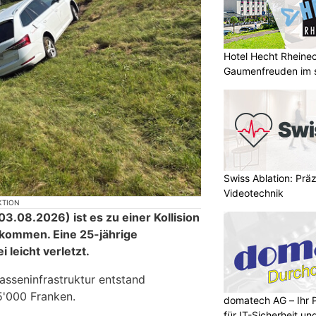
Hotel Hecht Rheinec
Gaumenfreuden im s
Swiss Ablation: Prä
Videotechnik
KTION
.08.2026) ist es zu einer Kollision
kommen. Eine 25-jährige
 leicht verletzt.
asseninfrastruktur entstand
'000 Franken.
domatech AG – Ihr 
für IT-Sicherheit un