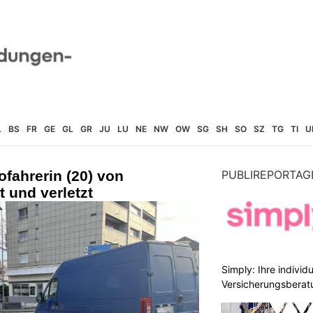
L
BS
FR
GE
GL
GR
JU
LU
NE
NW
OW
SG
SH
SO
SZ
TG
TI
U
fahrerin (20) von
PUBLIREPORTAG
t und verletzt
Simply: Ihre indivi
Versicherungsberat