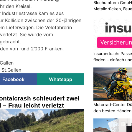
Blechumform GmbH: I
r den Kreisel.
Metalldrücken, Feu
 Industriestrasse kam es aus
 Kollision zwischen der 20-jährigen
m Lieferwagen. Die Velofahrerin
verletzt. Sie wurde vom
 gebracht.
den von rund 2’000 Franken.
insurando.ch: Pass
finden – einfach un
.Gallen
 St.Gallen
Facebook
Whatsapp
ontalcrash schleudert zwei
– Frau leicht verletzt
Motorrad-Center Düb
den besten Händen 