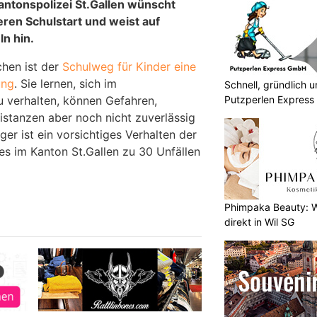
Kantonspolizei St.Gallen wünscht
eren Schulstart und weist auf
n hin.
hen ist der
Schulweg für Kinder eine
ung
. Sie lernen, sich im
Schnell, gründlich u
Putzperlen Express 
u verhalten, können Gefahren,
stanzen aber noch nicht zuverlässig
er ist ein vorsichtiges Verhalten der
s im Kanton St.Gallen zu 30 Unfällen
Phimpaka Beauty: W
direkt in Wil SG