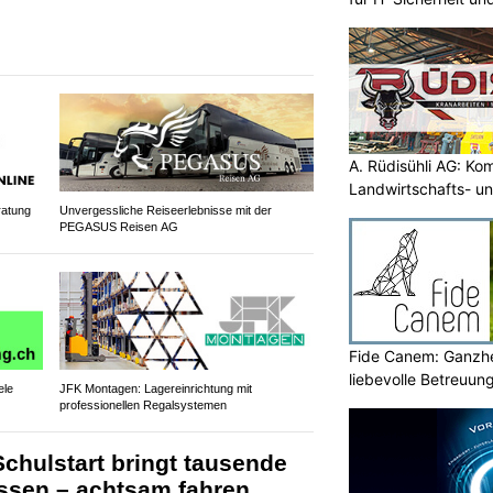
A. Rüdisühli AG: Ko
Landwirtschafts- u
ratung
Unvergessliche Reiseerlebnisse mit der
PEGASUS Reisen AG
Fide Canem: Ganzhe
liebevolle Betreuun
ele
JFK Montagen: Lagereinrichtung mit
professionellen Regalsystemen
Schulstart bringt tausende
assen – achtsam fahren