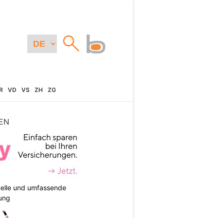
R
VD
VS
ZH
ZG
EN
duelle und umfassende
ung