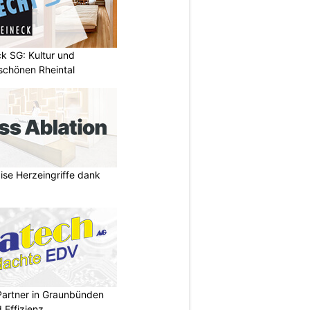
k SG: Kultur und
chönen Rheintal
zise Herzeingriffe dank
Partner in Graunbünden
d Effizienz