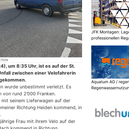
JFK Montagen: Lage
professionellen Re
KTION
, um 8:35 Uhr, ist es auf der St.
nfall zwischen einer Velofahrerin
 gekommen.
Aquatum AG / regenf
in wurde unbestimmt verletzt. Es
Regenwassernutzu
 von rund 2’000 Franken.
r mit seinem Lieferwagen auf der
lgemeiner Richtung Heiden kommend, in
.
-jährige Frau mit ihrem Velo auf der
ldach kommend in Richtung