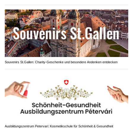
Souvenirs St.Gallen: Charity-Geschenke und besondere Andenken entdecken
Ausbildungszentrum Petervari: Kosmetikschule für Schönheit & Gesundheit