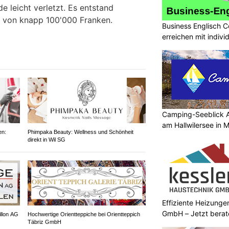
 leicht verletzt. Es entstand
 von knapp 100'000 Franken.
Business Englisch C
erreichen mit indivi
Camping-Seeblick 
am Hallwilersee in 
en:
Phimpaka Beauty: Wellness und Schönheit
direkt in Wil SG
Effiziente Heizunge
GmbH – Jetzt berat
illon AG
Hochwertige Orientteppiche bei Orientteppich
Täbriz GmbH