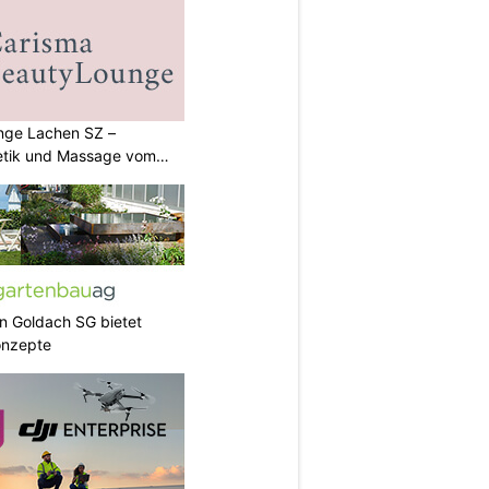
nge Lachen SZ –
etik und Massage vom
in Goldach SG bietet
onzepte