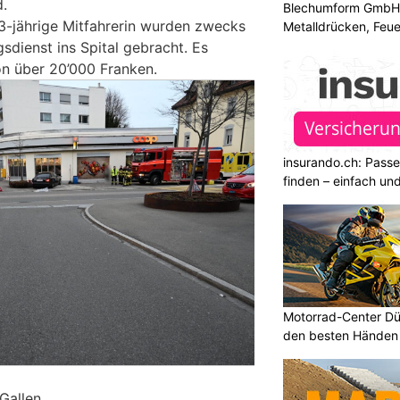
d.
Blechumform GmbH: I
 3-jährige Mitfahrerin wurden zwecks
Metalldrücken, Feu
sdienst ins Spital gebracht. Es
n über 20’000 Franken.
insurando.ch: Pass
finden – einfach un
Motorrad-Center Düb
den besten Händen 
.Gallen