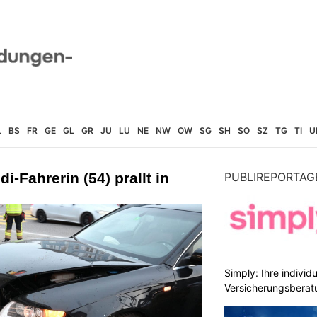
L
BS
FR
GE
GL
GR
JU
LU
NE
NW
OW
SG
SH
SO
SZ
TG
TI
U
i-Fahrerin (54) prallt in
PUBLIREPORTAG
Simply: Ihre indivi
Versicherungsberat