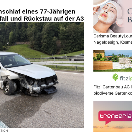
schlaf eines 77-Jährigen
fall und Rückstau auf der A3
Carisma BeautyLou
Nageldesign, Kosm
Feinsten
Fitzi Gartenbau AG 
biodiverse Gartenk
KTION