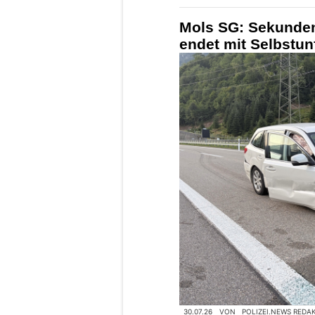
Mols SG: Sekunden
endet mit Selbstun
30.07.26
VON
POLIZEI.NEWS REDA