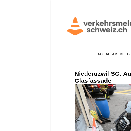
AG
AI
AR
BE
B
Niederuzwil SG: Aud
Glasfassade