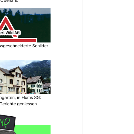
 Oberland
ssgeschneiderte Schilder
garten, in Flums SG:
Gerichte geniessen