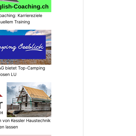
oaching: Karriereziele
duellem Training
AG bietet Top-Camping
Mosen LU
n von Kessler Haustechnik
en lassen