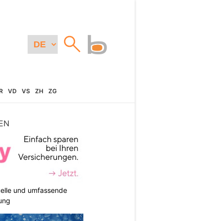
R
VD
VS
ZH
ZG
EN
duelle und umfassende
ung