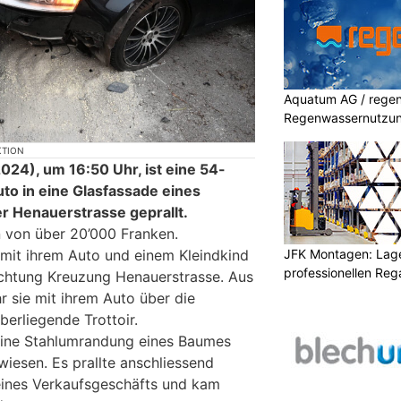
Aquatum AG / regenf
Regenwassernutzu
KTION
24), um 16:50 Uhr, ist eine 54-
uto in eine Glasfassade eines
r Henauerstrasse geprallt.
 von über 20’000 Franken.
JFK Montagen: Lage
r mit ihrem Auto und einem Kleindkind
professionellen Re
Richtung Kreuzung Henauerstrasse. Aus
 sie mit ihrem Auto über die
erliegende Trottoir.
 eine Stahlumrandung eines Baumes
esen. Es prallte anschliessend
eines Verkaufsgeschäfts und kam