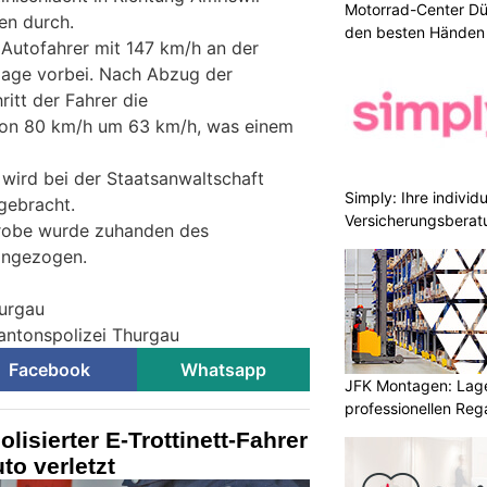
Motorrad-Center Düb
en durch.
den besten Händen 
 Autofahrer mit 147 km/h an der
age vorbei. Nach Abzug der
itt der Fahrer die
von 80 km/h um 63 km/h, was einem
 wird bei der Staatsanwaltschaft
Simply: Ihre indivi
gebracht.
Versicherungsberat
Probe wurde zuhanden des
ingezogen.
hurgau
Kantonspolizei Thurgau
Facebook
Whatsapp
JFK Montagen: Lage
professionellen Re
lisierter E-Trottinett-Fahrer
to verletzt