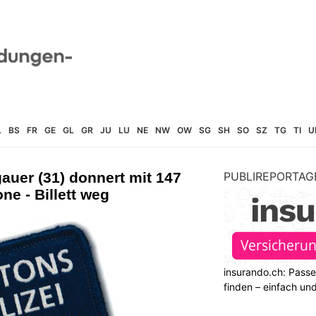
L
BS
FR
GE
GL
GR
JU
LU
NE
NW
OW
SG
SH
SO
SZ
TG
TI
U
auer (31) donnert mit 147
PUBLIREPORTAG
ne - Billett weg
insurando.ch: Pass
finden – einfach un