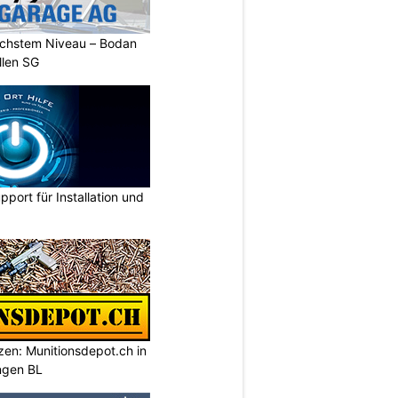
öchstem Niveau – Bodan
llen SG
pport für Installation und
tzen: Munitionsdepot.ch in
ngen BL