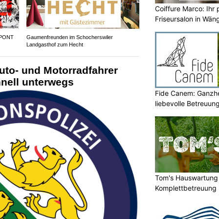
Coiffure Marco: Ihr 
Friseursalon in Wän
 PONT
Gaumenfreunden im Schocherswiler
Landgasthof zum Hecht
uto- und Motorradfahrer
hnell unterwegs
Fide Canem: Ganzhe
liebevolle Betreuun
Tom's Hauswartung 
Komplettbetreuung 