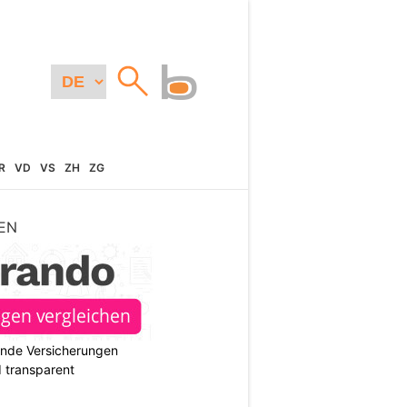
R
VD
VS
ZH
ZG
EN
ende Versicherungen
d transparent