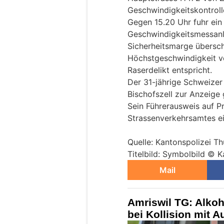
Geschwindigkeitskontroll
Gegen 15.20 Uhr fuhr ein
Geschwindigkeitsmessanl
Sicherheitsmarge überschr
Höchstgeschwindigkeit 
Raserdelikt entspricht.
Der 31-jährige Schweizer
Bischofszell zur Anzeige 
Sein Führerausweis auf 
Strassenverkehrsamtes e
Quelle: Kantonspolizei T
Titelbild: Symbolbild © 
Mail
Amriswil TG: Alkoho
bei Kollision mit Au