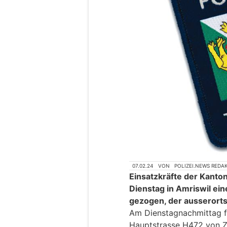
07.02.24
VON
POLIZEI.NEWS REDA
Einsatzkräfte der Kanto
Dienstag in Amriswil ei
gezogen, der ausserort
Am Dienstagnachmittag fü
Hauptstrasse H472 von Zi