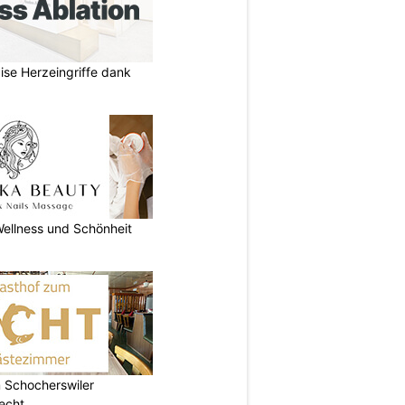
zise Herzeingriffe dank
ellness und Schönheit
 Schocherswiler
echt