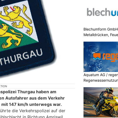
Blechumform GmbH: I
Metalldrücken, Feu
Aquatum AG / regenf
Regenwassernutzu
KTION
nspolizei Thurgau haben am
nen Autofahrer aus dem Verkehr
s mit 147 km/h unterwegs war.
hrte die Verkehrspolizei auf der
hlschlacht in Richtung Amriswil