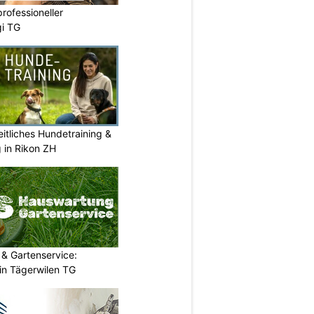
professioneller
gi TG
itliches Hundetraining &
g in Rikon ZH
& Gartenservice:
in Tägerwilen TG