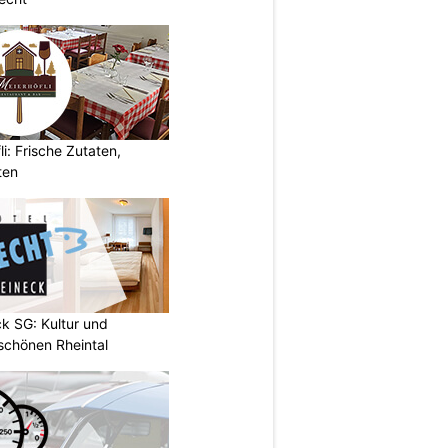
i: Frische Zutaten,
ten
k SG: Kultur und
chönen Rheintal