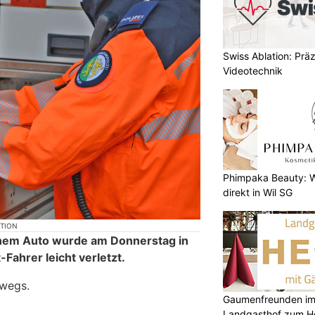
Swiss Ablation: Prä
Videotechnik
Phimpaka Beauty: W
direkt in Wil SG
KTION
 einem Auto wurde am Donnerstag in
-Fahrer leicht verletzt.
rwegs.
Gaumenfreunden im
Landgasthof zum H