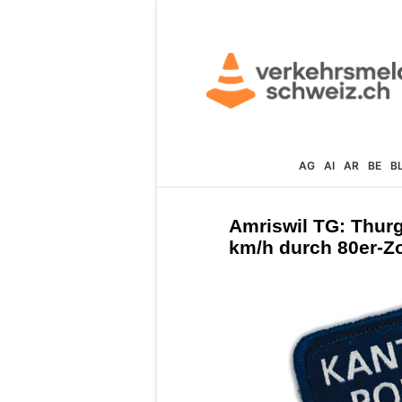
AG
AI
AR
BE
B
Amriswil TG: Thurg
km/h durch 80er-Zo