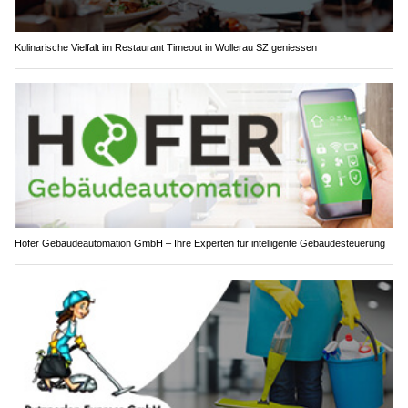
Kulinarische Vielfalt im Restaurant Timeout in Wollerau SZ geniessen
Hofer Gebäudeautomation GmbH – Ihre Experten für intelligente Gebäudesteuerung