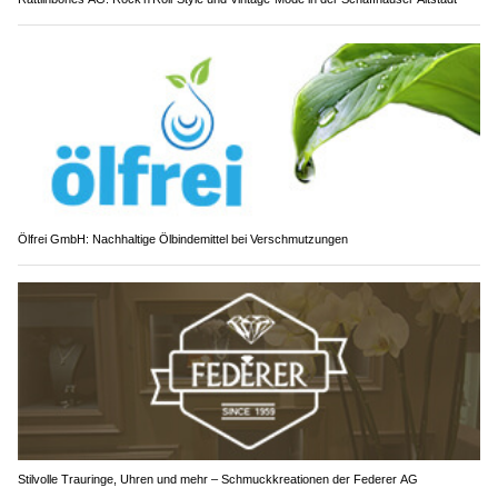
Ölfrei GmbH: Nachhaltige Ölbindemittel bei Verschmutzungen
Stilvolle Trauringe, Uhren und mehr – Schmuckkreationen der Federer AG