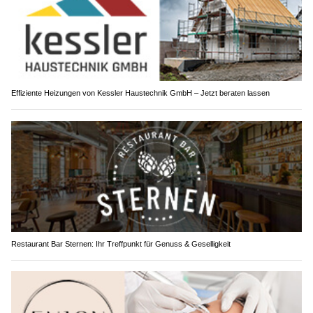
Effiziente Heizungen von Kessler Haustechnik GmbH – Jetzt beraten lassen
Restaurant Bar Sternen: Ihr Treffpunkt für Genuss & Geselligkeit