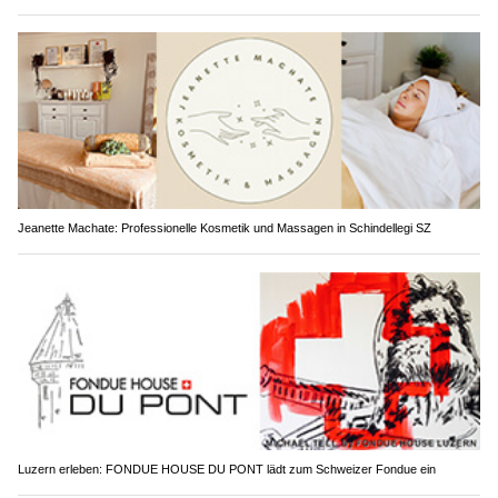
Jeanette Machate: Professionelle Kosmetik und Massagen in Schindellegi SZ
Luzern erleben: FONDUE HOUSE DU PONT lädt zum Schweizer Fondue ein