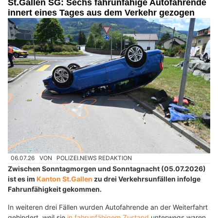
St.Gallen SG: Sechs fahrunfähige Autofahrende
innert eines Tages aus dem Verkehr gezogen
06.07.26
VON
POLIZEI.NEWS REDAKTION
Zwischen Sonntagmorgen und Sonntagnacht (05.07.2026)
ist es im
Kanton St.Gallen
zu drei Verkehrsunfällen infolge
Fahrunfähigkeit gekommen.
In weiteren drei Fällen wurden Autofahrende an der Weiterfahrt
gehindert, weil sie
in fahrunfähigem Zustand
unterwegs waren.