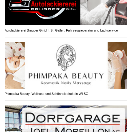
Autolackiererei Brugger GmbH, St. Gallen: Fahrzeugreparatur und Lackservice
Phimpaka Beauty: Wellness und Schönheit direkt in Wil SG