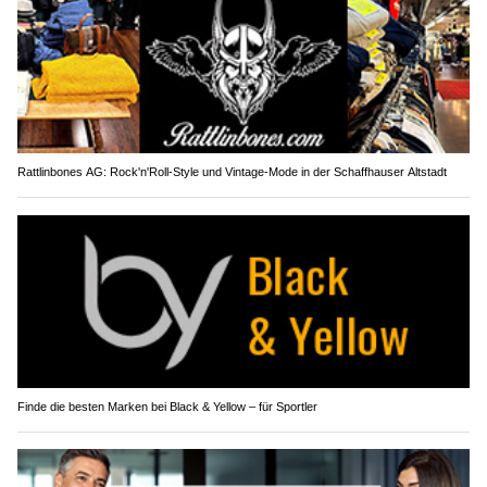
Rattlinbones AG: Rock'n'Roll-Style und Vintage-Mode in der Schaffhauser Altstadt
Finde die besten Marken bei Black & Yellow – für Sportler