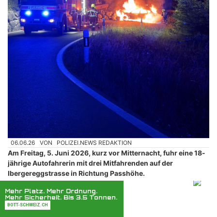
06.06.26
VON
POLIZEI.NEWS REDAKTION
Am Freitag, 5. Juni 2026, kurz vor Mitternacht, fuhr eine 18-
jährige Autofahrerin mit drei Mitfahrenden auf der
Ibergereggstrasse in Richtung Passhöhe.
Im Gebiet Chilenwald kam es in einer Linkskurve aus bislang
ungeklärten Gründen zu einer Frontalkollision mit der
rechtsseitigen Steinmauer.