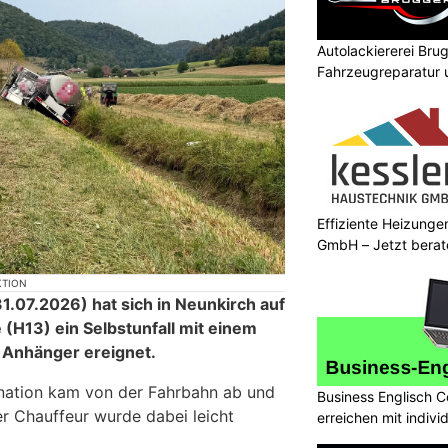
Autolackiererei Bru
Fahrzeugreparatur 
Effiziente Heizunge
GmbH – Jetzt berat
KTION
1.07.2026) hat sich in Neunkirch auf
(H13) ein Selbstunfall mit einem
 Anhänger ereignet.
nation kam von der Fahrbahn ab und
Business Englisch C
er Chauffeur wurde dabei leicht
erreichen mit indivi