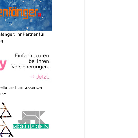
änger: Ihr Partner für
ng
duelle und umfassende
ung