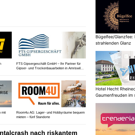
Bügelfee/Glanzfee: 
strahlenden Glanz
n
FTS Gipsergeschäft GmbH – Ihr Partner für
Gipser- und Trockenbauarbeiten in Amriswil
TG
Hotel Hecht Rheinec
Gaumenfreuden im s
 mit
Room4u AG: Lager- und Hobbyräume bequem
mieten – fünf Standorte
ontalcrash nach riskantem