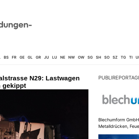
L
BS
FR
GE
GL
GR
JU
LU
NE
NW
OW
SG
SH
SO
SZ
TG
TI
U
alstrasse N29: Lastwagen
PUBLIREPORTAG
 gekippt
Blechumform GmbH: I
Metalldrücken, Feu