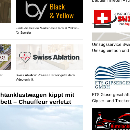
bequem mieten – fü
Finde die besten Marken bei Black & Yellow –
für Sportler
Umzugsservice Swi
Umzug einfach und
er
Swiss Ablation: Präzise Herzeingriffe dank
Videotechnik
htanklastwagen kippt mit
FTS Gipsergeschäft 
Gipser- und Trocken
ett – Chauffeur verletzt
TG