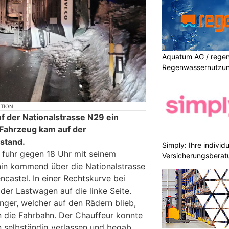
Aquatum AG / regenf
Regenwassernutzu
KTION
f der Nationalstrasse N29 ein
 Fahrzeug kam auf der
stand.
Simply: Ihre indivi
r fuhr gegen 18 Uhr mit seinem
Versicherungsberat
n kommend über die Nationalstrasse
encastel. In einer Rechtskurve bei
der Lastwagen auf die linke Seite.
er, welcher auf den Rädern blieb,
 die Fahrbahn. Der Chauffeur konnte
 selbständig verlassen und begab