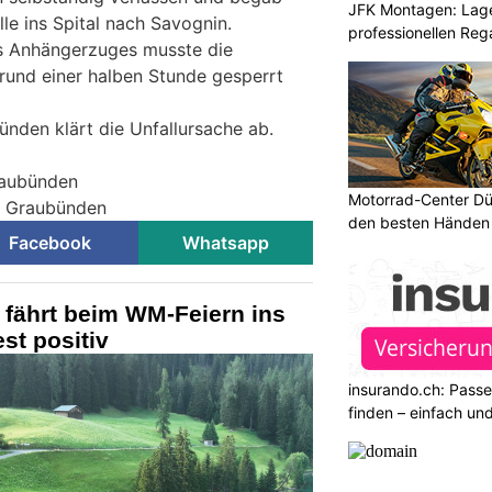
JFK Montagen: Lage
lle ins Spital nach Savognin.
professionellen Re
s Anhängerzuges musste die
rund einer halben Stunde gesperrt
ünden klärt die Unfallursache ab.
raubünden
Motorrad-Center Düb
ei Graubünden
den besten Händen 
Facebook
Whatsapp
 fährt beim WM-Feiern ins
st positiv
insurando.ch: Pass
finden – einfach un