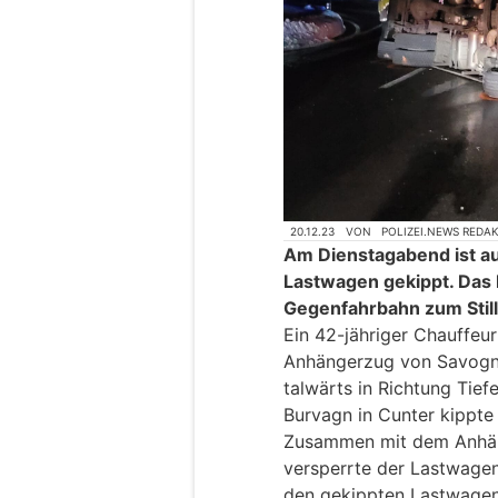
20.12.23
VON
POLIZEI.NEWS REDA
Am Dienstagabend ist au
Lastwagen gekippt. Das
Gegenfahrbahn zum Still
Ein 42-jähriger Chauffeu
Anhängerzug von Savogni
talwärts in Richtung Tief
Burvagn in Cunter kippte 
Zusammen mit dem Anhäng
versperrte der Lastwagen
den gekippten Lastwagen