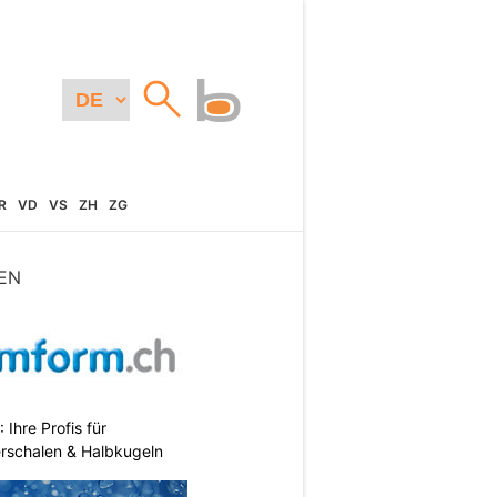
R
VD
VS
ZH
ZG
EN
hre Profis für
erschalen & Halbkugeln