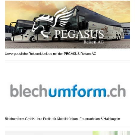
Unvergessliche Reiseerlebnisse mit der PEGASUS Reisen AG
Blechumform GmbH: Ihre Profis für Metalldrücken, Feuerschalen & Halbkugeln