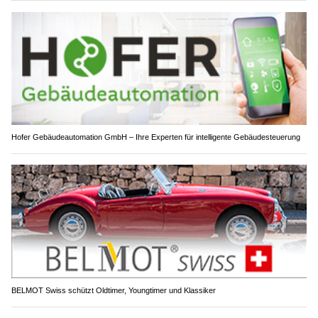
Hofer Gebäudeautomation GmbH – Ihre Experten für intelligente Gebäudesteuerung
BELMOT Swiss schützt Oldtimer, Youngtimer und Klassiker