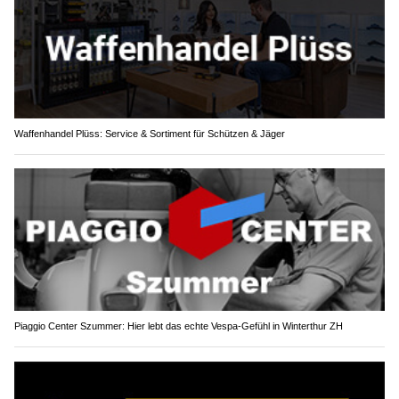
Waffenhandel Plüss: Service & Sortiment für Schützen & Jäger
Piaggio Center Szummer: Hier lebt das echte Vespa-Gefühl in Winterthur ZH