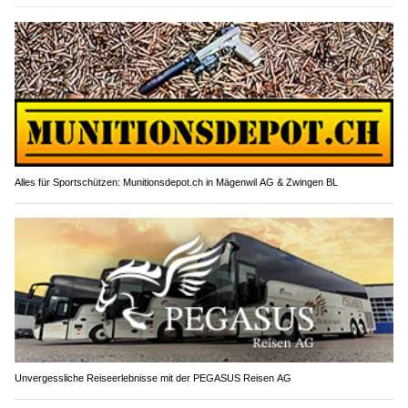
Alles für Sportschützen: Munitionsdepot.ch in Mägenwil AG & Zwingen BL
Unvergessliche Reiseerlebnisse mit der PEGASUS Reisen AG