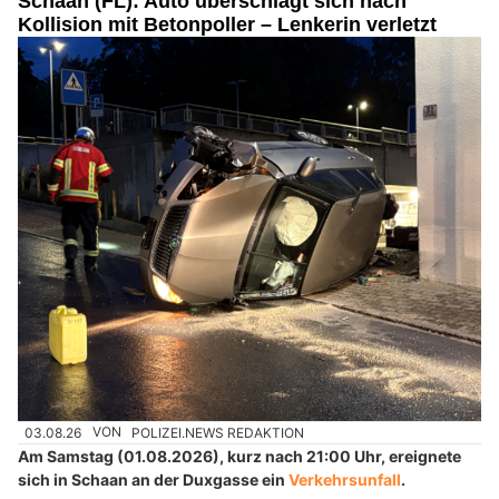
Schaan (FL): Auto überschlägt sich nach
Kollision mit Betonpoller – Lenkerin verletzt
03.08.26
VON
POLIZEI.NEWS REDAKTION
Am Samstag (01.08.2026), kurz nach 21:00 Uhr, ereignete
sich in Schaan an der Duxgasse ein
Verkehrsunfall
.