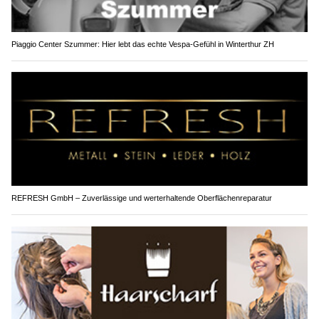
Piaggio Center Szummer: Hier lebt das echte Vespa-Gefühl in Winterthur ZH
REFRESH GmbH – Zuverlässige und werterhaltende Oberflächenreparatur