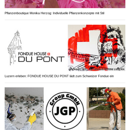
Pflanzenboutique Monika Herzog: Individuelle Pflanzenkonzepte mit Stil
Luzern erleben: FONDUE HOUSE DU PONT lädt zum Schweizer Fondue ein