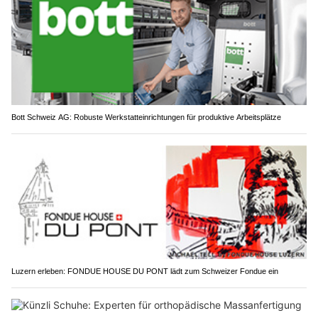
Bott Schweiz AG: Robuste Werkstatteinrichtungen für produktive Arbeitsplätze
Luzern erleben: FONDUE HOUSE DU PONT lädt zum Schweizer Fondue ein