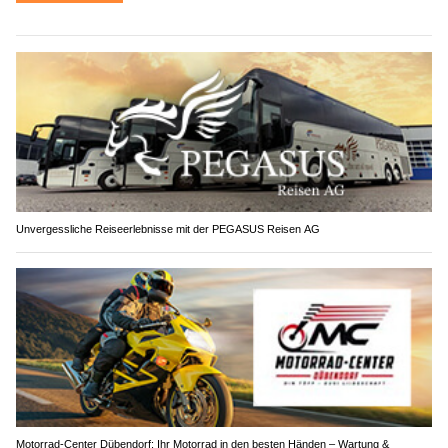
Unvergessliche Reiseerlebnisse mit der PEGASUS Reisen AG
Motorrad-Center Dübendorf: Ihr Motorrad in den besten Händen – Wartung &