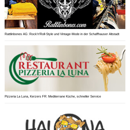
Rattlinbones AG: Rock'n'Roll-Style und Vintage-Mode in der Schaffhauser Altstadt
Pizzeria La Luna, Kerzers FR: Mediterrane Küche, schneller Service