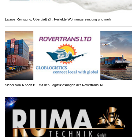
Latinos Reinigung, Oberglatt ZH: Perfekte Wohnungsreinigung und mehr
Sicher von A nach B – mit den Logistiklösungen der Rovertrans AG