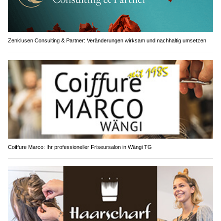
Zenklusen Consulting & Partner: Veränderungen wirksam und nachhaltig umsetzen
Coiffure Marco: Ihr professioneller Friseursalon in Wängi TG