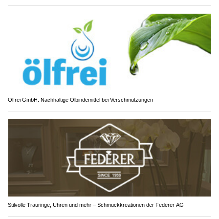
Ölfrei GmbH: Nachhaltige Ölbindemittel bei Verschmutzungen
Stilvolle Trauringe, Uhren und mehr – Schmuckkreationen der Federer AG