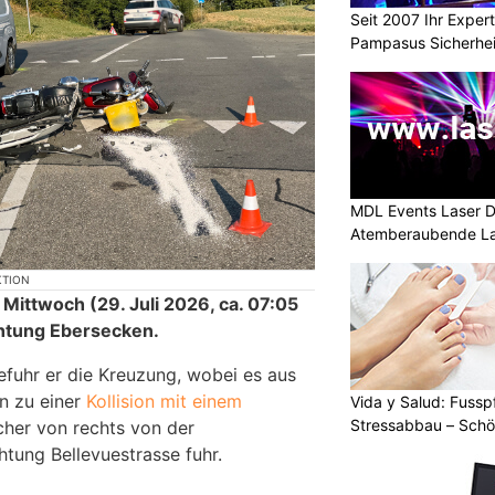
Seit 2007 Ihr Expert
Pampasus Sicherhe
MDL Events Laser D
Atemberaubende La
Anlässe
KTION
Mittwoch (29. Juli 2026, ca. 07:05
chtung Ebersecken.
efuhr er die Kreuzung, wobei es aus
n zu einer
Kollision mit einem
Vida y Salud: Fussp
Stressabbau – Sch
her von rechts von der
htung Bellevuestrasse fuhr.