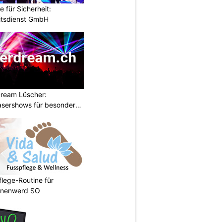
e für Sicherheit:
itsdienst GmbH
ream Lüscher:
sershows für besondere
flege-Routine für
önenwerd SO