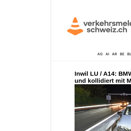
AG
AI
AR
BE
B
Inwil LU / A14: BMW
und kollidiert mit M