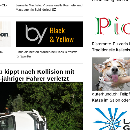
 FCL-
Jeanette Machate: Professionelle Kosmetik und
Massagen in Schindellegi SZ
Ristorante-Pizzeria 
Traditionelle italie
ank
Finde die besten Marken bei Black & Yellow –
für Sportler
p kippt nach Kollision mit
jähriger Fahrer verletzt
guterhund.ch: Fellp
Katze im Salon ode