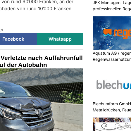
 von rund 90’000 Franken, an der
JFK Montagen: Lage
Schaden von rund 10’000 Franken.
professionellen Re
ei
Facebook
Whatsapp
Aquatum AG / regenf
erletzte nach Auffahrunfall
Regenwassernutzu
auf der Autobahn
Blechumform GmbH: I
Metalldrücken, Feu