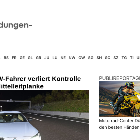
L
BS
FR
GE
GL
GR
JU
LU
NE
NW
OW
SG
SH
SO
SZ
TG
TI
U
-Fahrer verliert Kontrolle
PUBLIREPORTAG
ittelleitplanke
Motorrad-Center Düb
den besten Händen 