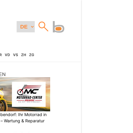
R
VD
VS
ZH
ZG
EN
endorf: Ihr Motorrad in
– Wartung & Reparatur