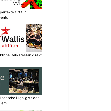
perfekte Ort für
vents
kliche Delikatessen direkt
inarische Highlights der
Bern