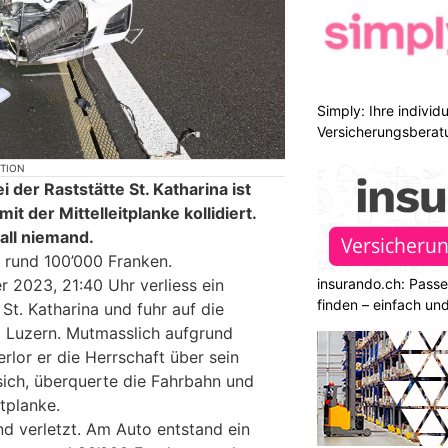
Simply: Ihre indivi
Versicherungsberat
KTION
 der Raststätte St. Katharina ist
t der Mittelleitplanke kollidiert.
all niemand.
 rund 100’000 Franken.
insurando.ch: Pass
 2023, 21:40 Uhr verliess ein
finden – einfach un
 St. Katharina und fuhr auf die
 Luzern. Mutmasslich aufgrund
rlor er die Herrschaft über sein
sich, überquerte die Fahrbahn und
itplanke.
d verletzt. Am Auto entstand ein