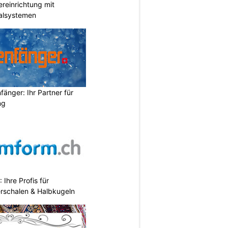
reinrichtung mit
galsystemen
änger: Ihr Partner für
ng
hre Profis für
erschalen & Halbkugeln