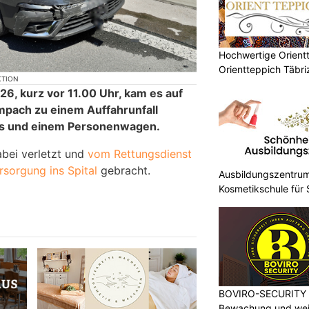
Hochwertige Orient
Orientteppich Täbr
KTION
26, kurz vor 11.00 Uhr, kam es auf
mpach zu einem Auffahrunfall
us und einem Personenwagen.
bei verletzt und
vom Rettungsdienst
rsorgung ins Spital
gebracht.
Ausbildungszentrum
Kosmetikschule für
BOVIRO-SECURITY G
Bewachung und weit