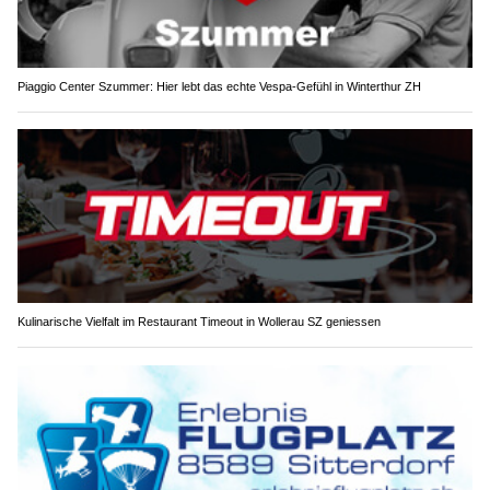
Piaggio Center Szummer: Hier lebt das echte Vespa-Gefühl in Winterthur ZH
Kulinarische Vielfalt im Restaurant Timeout in Wollerau SZ geniessen