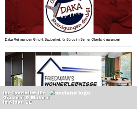
Daka Reinigungen GmbH: Sauberkeit für Büros im Berner Oberland garantiert
Durchdachte Wohnlösungen vom Profi – Friedmann’s Wohnerlebnisse