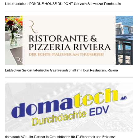
Luzern erleben: FONDUE HOUSE DU PONT lädt zum Schweizer Fondue ein
Entdecken Sie die italienische Gastfreundschaft im Hotel Restaurant Riviera
domatech AG – Ihr Partner in Graunbünden für IT-Sicherheit und Effizienz