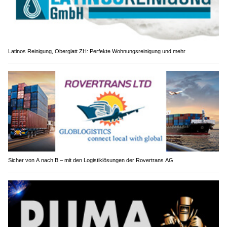
Latinos Reinigung, Oberglatt ZH: Perfekte Wohnungsreinigung und mehr
Sicher von A nach B – mit den Logistiklösungen der Rovertrans AG