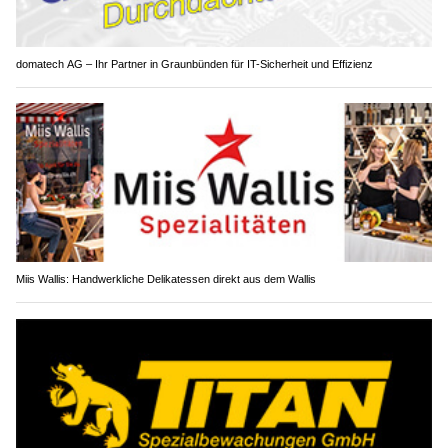
domatech AG – Ihr Partner in Graunbünden für IT-Sicherheit und Effizienz
Miis Wallis: Handwerkliche Delikatessen direkt aus dem Wallis