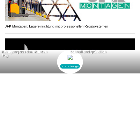
JFK Montagen: Lagereinrichtung mit professionellen Regalsystemen
Finde die besten Marken bei Black & Yellow – für Sportler
Malters LU: Acht Verletzte nach Auffahrkollision
mit vier Autos auf Kantonsstrasse