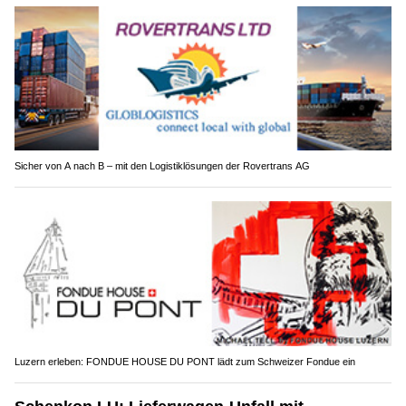
Sicher von A nach B – mit den Logistiklösungen der Rovertrans AG
Luzern erleben: FONDUE HOUSE DU PONT lädt zum Schweizer Fondue ein