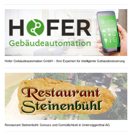
Hofer Gebäudeautomation GmbH – Ihre Experten für intelligente Gebäudesteuerung
Restaurant Steinenbühl: Genuss und Gemütlichkeit in Untersiggenthal AG