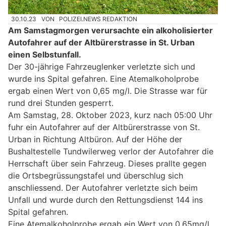
30.10.23
VON
POLIZEI.NEWS REDAKTION
Am Samstagmorgen verursachte ein alkoholisierter
Autofahrer auf der Altbürerstrasse in St. Urban
einen Selbstunfall.
Der 30-jährige Fahrzeuglenker verletzte sich und
wurde ins Spital gefahren. Eine Atemalkoholprobe
ergab einen Wert von 0,65 mg/l. Die Strasse war für
rund drei Stunden gesperrt.
Am Samstag, 28. Oktober 2023, kurz nach 05:00 Uhr
fuhr ein Autofahrer auf der Altbürerstrasse von St.
Urban in Richtung Altbüron. Auf der Höhe der
Bushaltestelle Tundwilerweg verlor der Autofahrer die
Herrschaft über sein Fahrzeug. Dieses prallte gegen
die Ortsbegrüssungstafel und überschlug sich
anschliessend. Der Autofahrer verletzte sich beim
Unfall und wurde durch den Rettungsdienst 144 ins
Spital gefahren.
Eine Atemalkoholprobe ergab ein Wert von 0,65mg/l.