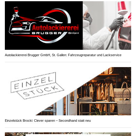
Autolackiererei Brugger GmbH, St. Gallen: Fahrzeugreparatur und Lackservice
Einzelstück Brocki: Clever sparen – Secondhand statt neu