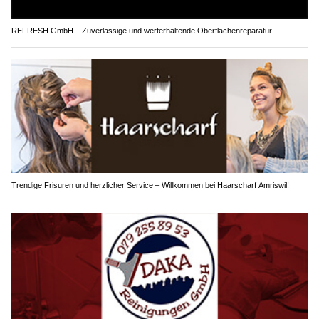
REFRESH GmbH – Zuverlässige und werterhaltende Oberflächenreparatur
Trendige Frisuren und herzlicher Service – Willkommen bei Haarscharf Amriswil!