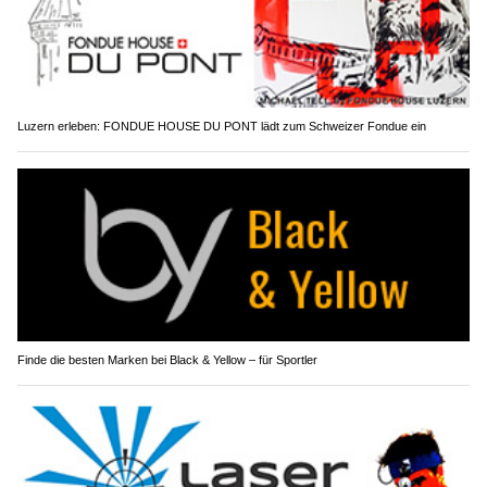
Luzern erleben: FONDUE HOUSE DU PONT lädt zum Schweizer Fondue ein
Finde die besten Marken bei Black & Yellow – für Sportler