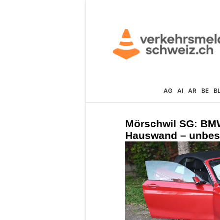
AG
AI
AR
BE
B
Mörschwil SG: BMW-
Hauswand – unbest