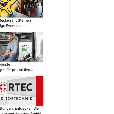
Restaurant Sternen
tige Eventlocation
obuste
gen für produktive
attungen: Entdecken Sie
odukte von Antortec GmbH