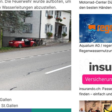
en. Die Feuerwehr wurde aufboten, um
Motorrad-Center Düb
 Wasserleitungen abzustellen.
den besten Händen 
Aquatum AG / regenf
Regenwassernutzu
insurando.ch: Pass
finden – einfach un
.Gallen
 St.Gallen