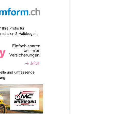
hre Profis für
erschalen & Halbkugeln
duelle und umfassende
ung