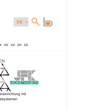
R
VD
VS
ZH
ZG
EN
reinrichtung mit
galsystemen