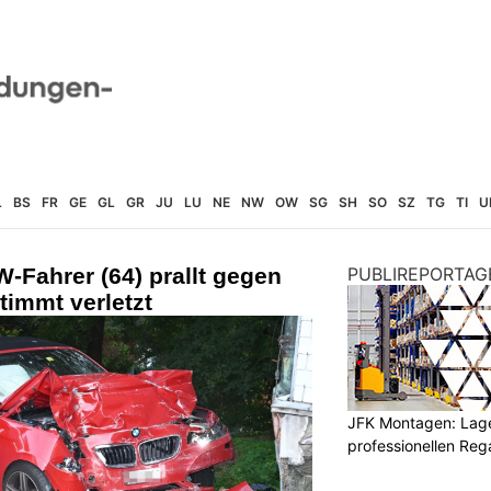
L
BS
FR
GE
GL
GR
JU
LU
NE
NW
OW
SG
SH
SO
SZ
TG
TI
U
Fahrer (64) prallt gegen
PUBLIREPORTAG
immt verletzt
JFK Montagen: Lage
professionellen Re