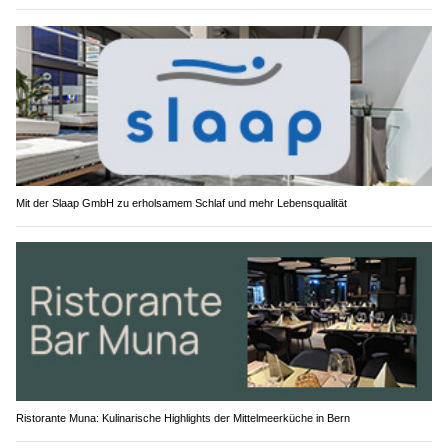
Mit der Slaap GmbH zu erholsamem Schlaf und mehr Lebensqualität
Ristorante Muna: Kulinarische Highlights der Mittelmeerküche in Bern