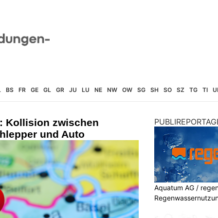
L
BS
FR
GE
GL
GR
JU
LU
NE
NW
OW
SG
SH
SO
SZ
TG
TI
U
 Kollision zwischen
PUBLIREPORTAG
hlepper und Auto
Aquatum AG / regenf
Regenwassernutzu