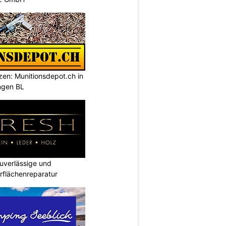
tzen: Munitionsdepot.ch in
ngen BL
verlässige und
rflächenreparatur