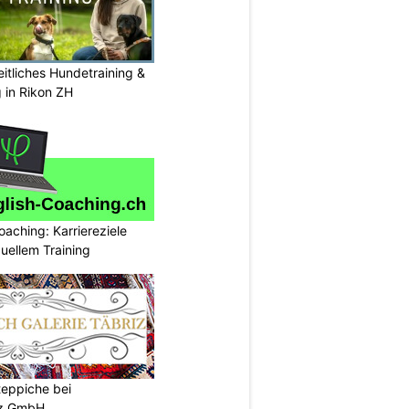
itliches Hundetraining &
g in Rikon ZH
oaching: Karriereziele
duellem Training
teppiche bei
iz GmbH