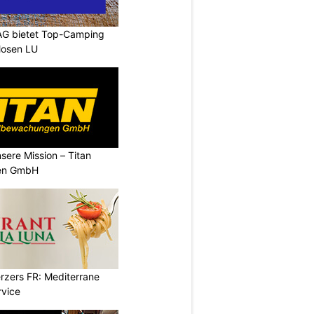
AG bietet Top-Camping
Mosen LU
nsere Mission – Titan
en GmbH
erzers FR: Mediterrane
rvice