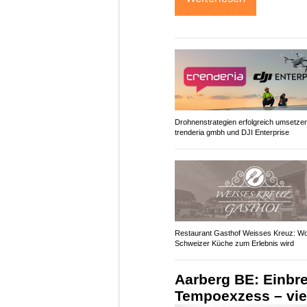
Drohnenstrategien erfolgreich umsetzen
trenderia gmbh und DJI Enterprise
Restaurant Gasthof Weisses Kreuz: W
Schweizer Küche zum Erlebnis wird
Aarberg BE: Einbre
Tempoexzess – vier