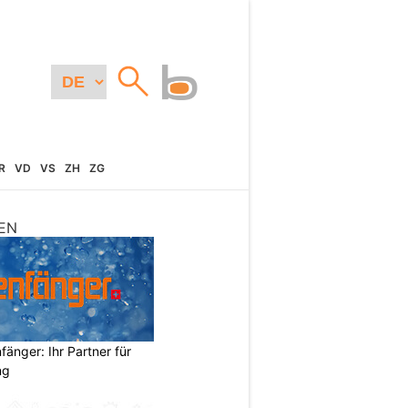
R
VD
VS
ZH
ZG
EN
änger: Ihr Partner für
ng