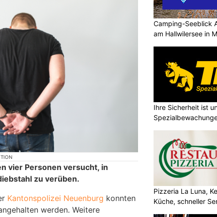
Camping-Seeblick 
am Hallwilersee in 
Ihre Sicherheit ist u
Spezialbewachung
KTION
vier Personen versucht, in
iebstahl zu verüben.
Pizzeria La Luna, K
er
Kantonspolizei Neuenburg
konnten
Küche, schneller Se
angehalten werden. Weitere