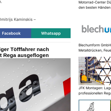
n.
Motorrad-Center Düb
den besten Händen 
Dmitrijs Kaminskis –
Facebook
Whatsapp
Blechumform GmbH: I
iger Töfffahrer nach
Metalldrücken, Feu
it Rega ausgeflogen
JFK Montagen: Lage
professionellen Re