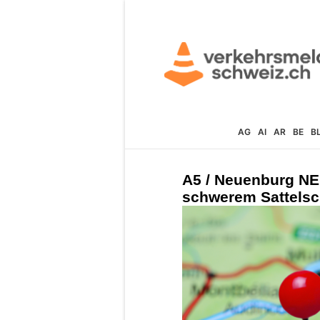
AG
AI
AR
BE
B
A5 / Neuenburg NE:
schwerem Sattelsc