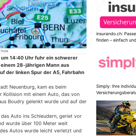
insurando.ch: Pass
finden – einfach un
KTION
 um 14:40 Uhr fuhr ein schwerer
n einem 28-jährigen Mann aus
uf der linken Spur der A5, Fahrbahn
Simply: Ihre indivi
Stadt Neuenburg, kam es beim
Versicherungsberat
 Kollision mit einem Auto, das von
aus Boudry gelenkt wurde und auf der
 das Auto ins Schleudern, geriet vor
nd wurde über 100 Meter weit
 des Autos wurde leicht verletzt und