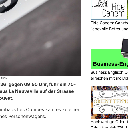
Fide Canem: Ganzhe
liebevolle Betreuun
Business Englisch C
erreichen mit indivi
KTION
26, gegen 09.50 Uhr, fuhr ein 70-
aus La Neuveville auf der Strasse
ouvet.
mmbads Les Combes kam es zu einer
eines Personenwagens.
Hochwertige Orient
Orientteppich Täbr