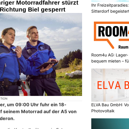
riger Motorradfahrer stürzt
Ihr Freizeitparadies:
Richtung Biel gesperrt
Sitterdorf begeistert
Room4u AG: Lager-
bequem mieten – fü
KTION
r, um 09:00 Uhr fuhr ein 18-
ELVA Bau GmbH: V
Photovoltaik
f seinem Motorrad auf der A5 von
nderon.