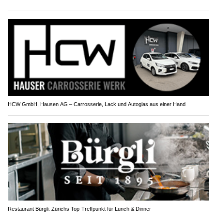
HCW GmbH, Hausen AG – Carrosserie, Lack und Autoglas aus einer Hand
Restaurant Bürgli: Zürichs Top-Treffpunkt für Lunch & Dinner