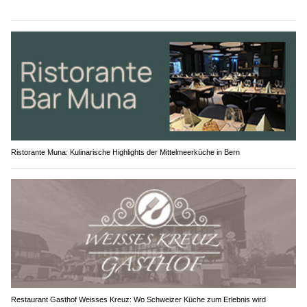
Ristorante Muna: Kulinarische Highlights der Mittelmeerküche in Bern
Restaurant Gasthof Weisses Kreuz: Wo Schweizer Küche zum Erlebnis wird