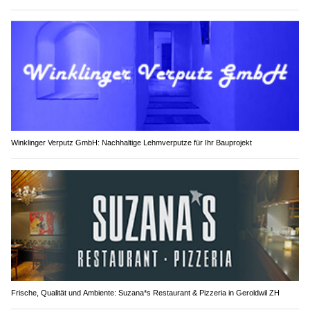
Winklinger Verputz GmbH: Nachhaltige Lehmverputze für Ihr Bauprojekt
Frische, Qualität und Ambiente: Suzana*s Restaurant & Pizzeria in Geroldwil ZH